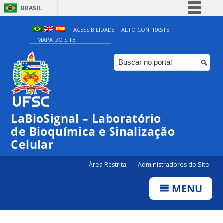
BRASIL
Simplifique!
ACESSIBILIDADE
ALTO CONTRASTE
MAPA DO SITE
Comunica BR
Participe
Acesso à informação
Legislação
Canais
LaBioSignal – Laboratório
de Bioquímica e Sinalização
Celular
Área Restrita
Administradores do Site
MENU