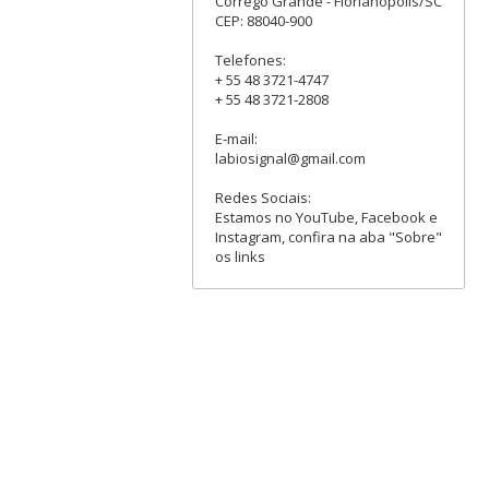
Córrego Grande - Florianópolis/SC
CEP: 88040-900
Telefones:
+ 55 48 3721-4747
+ 55 48 3721-2808
E-mail:
labiosignal@gmail.com
Redes Sociais:
Estamos no YouTube, Facebook e
Instagram, confira na aba "Sobre"
os links