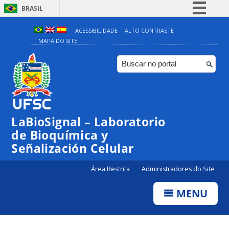
BRASIL
Simplifique!
ACESSIBILIDADE
ALTO CONTRASTE
MAPA DO SITE
Comunica BR
Participe
Acesso à informação
Legislação
Canais
LaBioSignal – Laboratorio
de Bioquímica y
Señalización Celular
Área Restrita
Administradores do Site
MENU