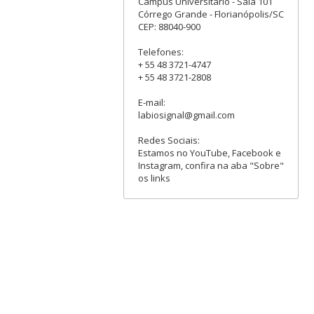
Campus Universitário - Sala 101
Córrego Grande - Florianópolis/SC
CEP: 88040-900
Telefones:
+ 55 48 3721-4747
+ 55 48 3721-2808
E-mail:
labiosignal@gmail.com
Redes Sociais:
Estamos no YouTube, Facebook e
Instagram, confira na aba "Sobre"
os links