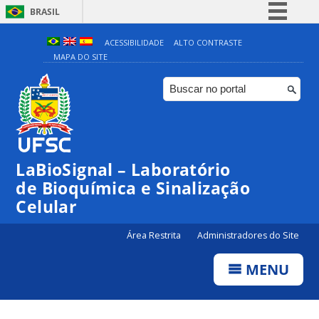
BRASIL
Simplifique!
ACESSIBILIDADE
ALTO CONTRASTE
MAPA DO SITE
Comunica BR
Participe
Acesso à informação
Legislação
Canais
LaBioSignal – Laboratório
de Bioquímica e Sinalização
Celular
Área Restrita
Administradores do Site
MENU