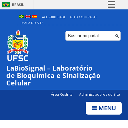
BRASIL
Simplifique!
ACESSIBILIDADE
ALTO CONTRASTE
MAPA DO SITE
Comunica BR
Participe
Acesso à informação
Legislação
Canais
LaBioSignal – Laboratório
de Bioquímica e Sinalização
Celular
Área Restrita
Administradores do Site
MENU