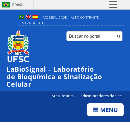
BRASIL
Simplifique!
ACESSIBILIDADE
ALTO CONTRASTE
MAPA DO SITE
Comunica BR
Participe
Acesso à informação
Legislação
Canais
LaBioSignal – Laboratório
de Bioquímica e Sinalização
Celular
Área Restrita
Administradores do Site
MENU