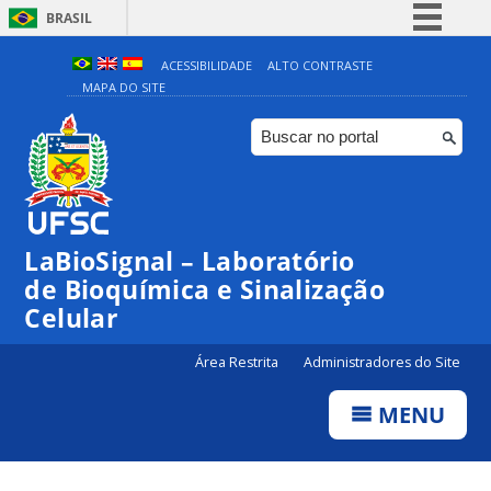
BRASIL
Simplifique!
ACESSIBILIDADE
ALTO CONTRASTE
MAPA DO SITE
Comunica BR
Participe
Acesso à informação
Legislação
Canais
LaBioSignal – Laboratório
de Bioquímica e Sinalização
Celular
Área Restrita
Administradores do Site
MENU