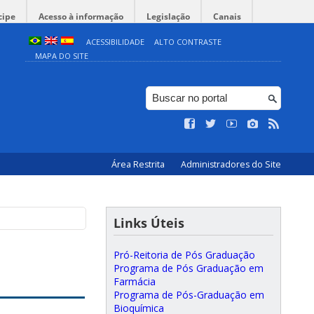
cipe
Acesso à informação
Legislação
Canais
ACESSIBILIDADE
ALTO CONTRASTE
MAPA DO SITE
Área Restrita
Administradores do Site
Links Úteis
Pró-Reitoria de Pós Graduação
Programa de Pós Graduação em
Farmácia
Programa de Pós-Graduação em
Bioquímica