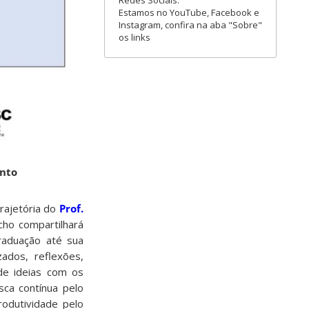
Redes Sociais:
Estamos no YouTube, Facebook e
Instagram, confira na aba "Sobre"
os links
ento
rajetória do
Prof.
cho compartilhará
raduação até sua
ados, reflexões,
de ideias com os
sca contínua pelo
rodutividade pelo