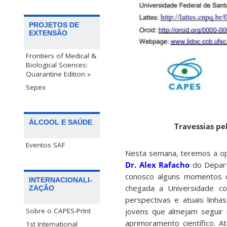
PROJETOS DE
EXTENSÃO
Frontiers of Medical &
Biological Sciences:
Quarantine Edition »
Sepex
ÁLCOOL E SAÚDE
Travessias p
Eventos SAF
Nesta semana, teremos a opo
Dr. Alex Rafacho
do Depart
conosco alguns momentos de
INTERNACIONALI-
chegada a Universidade com
ZAÇÃO
perspectivas e atuais linh
jovens que almejam seguir 
Sobre o CAPES-PrInt
aprimoramento científico. A
1st International