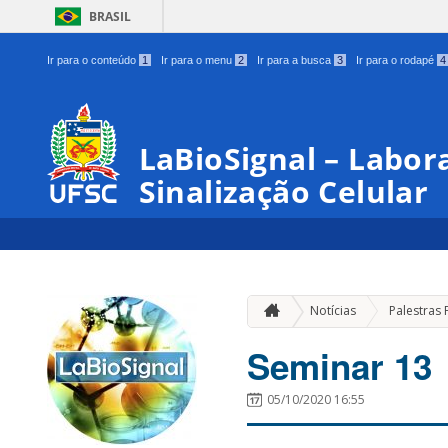
BRASIL
Ir para o conteúdo
1
Ir para o menu
2
Ir para a busca
3
Ir para o rodapé
4
LaBioSignal – Labor
Sinalização Celular
Notícias
Palestras 
Seminar 13
05/10/2020 16:55