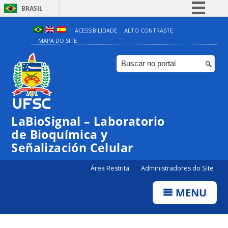
BRASIL
Simplifique!
ACESSIBILIDADE
ALTO CONTRASTE
MAPA DO SITE
Comunica BR
Participe
Acesso à informação
Legislação
Canais
LaBioSignal – Laboratorio
de Bioquímica y
Señalización Celular
Área Restrita
Administradores do Site
MENU