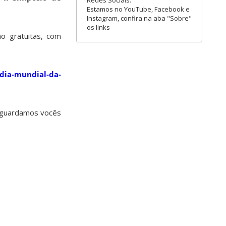
Redes Sociais:
Estamos no YouTube, Facebook e
Instagram, confira na aba "Sobre"
os links
o gratuitas, com
/dia-mundial-da-
 aguardamos vocês