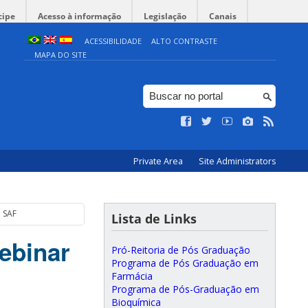
cipe
Acesso à informação
Legislação
Canais
ACESSIBILIDADE
ALTO CONTRASTE
MAPA DO SITE
Private Area
Site Administrators
a SAF
Lista de Links
ebinar
Pró-Reitoria de Pós Graduação
Programa de Pós Graduação em
Farmácia
Programa de Pós-Graduação em
Bioquímica