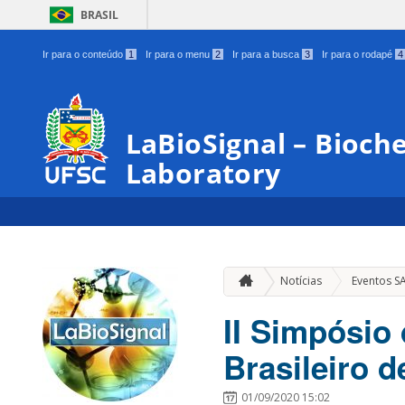
BRASIL
Ir para o conteúdo
1
Ir para o menu
2
Ir para a busca
3
Ir para o rodapé
4
LaBioSignal – Bioche
Laboratory
Notícias
Eventos S
II Simpósio
Brasileiro 
01/09/2020 15:02