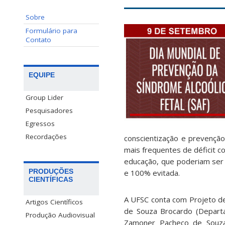
Sobre
Formulário para
Contato
EQUIPE
Group Lider
Pesquisadores
Egressos
Recordações
conscientização e prevençã
mais frequentes de déficit c
educação, que poderiam ser
PRODUÇÕES
e 100% evitada.
CIENTÍFICAS
A UFSC conta com Projeto de
Artigos Científicos
de Souza Brocardo (Departa
Produção Audiovisual
Zamoner Pacheco de Souza