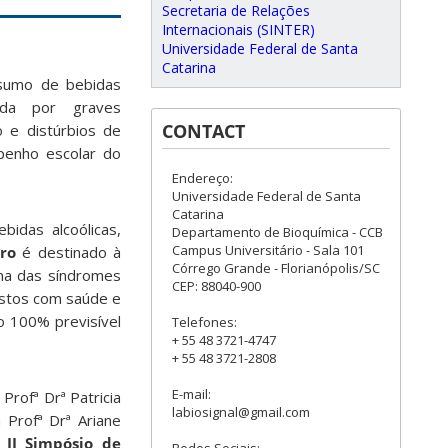
Secretaria de Relações
Internacionais (SINTER)
Universidade Federal de Santa
Catarina
nsumo de bebidas
zada por graves
CONTACT
o e distúrbios de
enho escolar do
Endereço:
Universidade Federal de Santa
Catarina
idas alcoólicas,
Departamento de Bioquímica - CCB
Campus Universitário - Sala 101
ro
é destinado à
Córrego Grande - Florianópolis/SC
uma das síndromes
CEP: 88040-900
gastos com saúde e
o 100% previsível
Telefones:
+ 55 48 3721-4747
+ 55 48 3721-2808
E-mail:
rofª Drª Patricia
labiosignal@gmail.com
Profª Drª Ariane
o
II Simpósio de