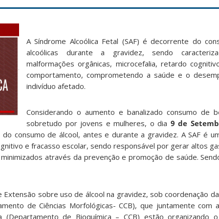
A Síndrome Alcoólica Fetal (SAF) é decorrente do co
alcoólicas durante a gravidez, sendo caracteri
malformações orgânicas, microcefalia, retardo cognitiv
comportamento, comprometendo a saúde e o desemp
indivíduo afetado.
Considerando o aumento e banalizado consumo de beb
sobretudo por jovens e mulheres, o dia
9 de Setemb
o do consumo de álcool, antes e durante a gravidez. A SAF é 
ognitivo e fracasso escolar, sendo responsável por gerar altos 
 minimizados através da prevenção e promoção de saúde. Send
 Extensão sobre uso de álcool na gravidez, sob coordenação da P
mento de Ciências Morfológicas- CCB), que juntamente com a 
 (Departamento de Bioquímica – CCB) estão organizando 