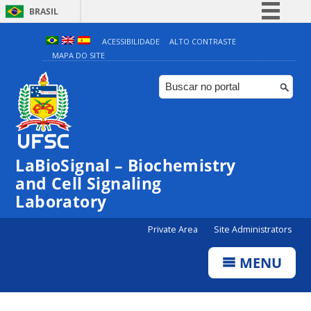
BRASIL
Simplifique!
ACESSIBILIDADE
ALTO CONTRASTE
MAPA DO SITE
Comunica BR
Participe
Acesso à informação
Legislação
Canais
LaBioSignal – Biochemistry
and Cell Signaling
Laboratory
Private Area
Site Administrators
MENU