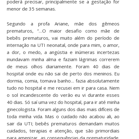
poderá precisar, principalmente se a gestação for
menor de 35 semanas.
Segundo a profa Ariane, mãe dos gêmeos
prematuros, “…O maior desafio como mãe de
bebês prematuros, vai muito além do período de
internação na UTI neonatal, onde para mim, o amor,
a dor, o medo, a angústia e inúmeras incertezas
inundavam minha alma e faziam lágrimas correrem
de meus olhos diariamente. Foram 40 dias de
hospital onde eu não sai de perto dos meninos. Eu
dormia, comia, tomava banho… fazia absolutamente
tudo no hospital e me recusei em ir para casa. Nem
o sol incandescente do verão eu vi durante esses
40 dias. Só saí uma vez do hospital, para ir até minha
ginecologista. Foram alguns dos dias mais difíceis de
toda minha vida. Mas o cuidado não acabou ali, ao
sair da UTI; bebês prematuros demandam muitos
cuidados, terapias e atenção, que são primordiais
para amenizar as consequências da prematuridade.