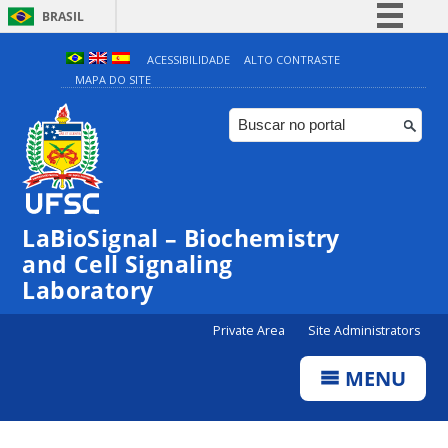
BRASIL
Simplifique!
ACESSIBILIDADE
ALTO CONTRASTE
MAPA DO SITE
Comunica BR
Participe
Acesso à informação
Legislação
Canais
LaBioSignal – Biochemistry
and Cell Signaling
Laboratory
Private Area
Site Administrators
MENU