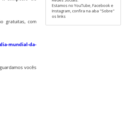
Redes Sociais:
Estamos no YouTube, Facebook e
Instagram, confira na aba "Sobre"
os links
o gratuitas, com
/dia-mundial-da-
 aguardamos vocês