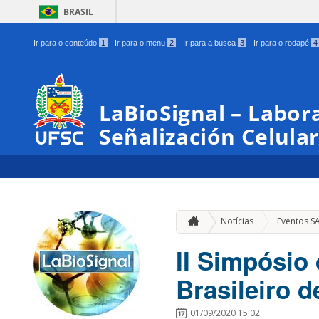
BRASIL
Ir para o conteúdo
1
Ir para o menu
2
Ir para a busca
3
Ir para o rodapé
4
LaBioSignal – Labor
Señalización Celula
Notícias
Eventos S
II Simpósio
Brasileiro 
01/09/2020 15:02