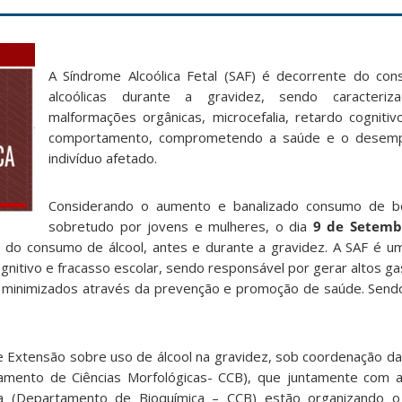
A Síndrome Alcoólica Fetal (SAF) é decorrente do co
alcoólicas durante a gravidez, sendo caracteri
malformações orgânicas, microcefalia, retardo cognitiv
comportamento, comprometendo a saúde e o desemp
indivíduo afetado.
Considerando o aumento e banalizado consumo de beb
sobretudo por jovens e mulheres, o dia
9 de Setemb
o do consumo de álcool, antes e durante a gravidez. A SAF é 
ognitivo e fracasso escolar, sendo responsável por gerar altos 
 minimizados através da prevenção e promoção de saúde. Send
 Extensão sobre uso de álcool na gravidez, sob coordenação da P
mento de Ciências Morfológicas- CCB), que juntamente com a 
 (Departamento de Bioquímica – CCB) estão organizando 