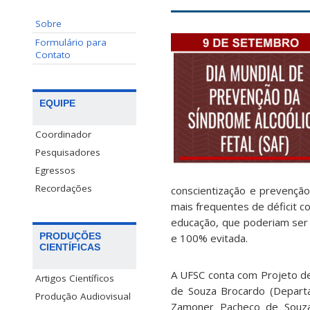
Sobre
Formulário para
Contato
EQUIPE
Coordinador
Pesquisadores
Egressos
Recordações
conscientização e prevençã
mais frequentes de déficit c
educação, que poderiam ser
PRODUÇÕES
e 100% evitada.
CIENTÍFICAS
A UFSC conta com Projeto de
Artigos Científicos
de Souza Brocardo (Departa
Produção Audiovisual
Zamoner Pacheco de Souza