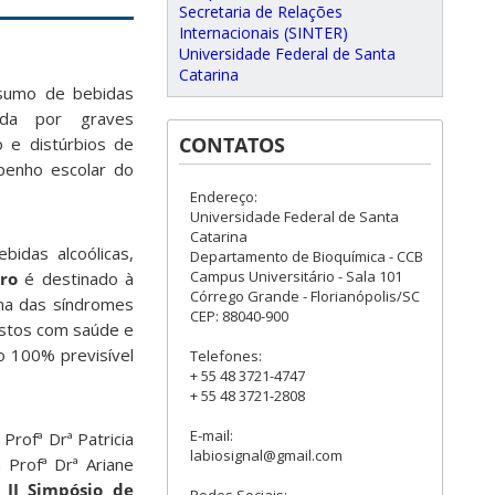
Secretaria de Relações
Internacionais (SINTER)
Universidade Federal de Santa
Catarina
nsumo de bebidas
zada por graves
CONTATOS
o e distúrbios de
enho escolar do
Endereço:
Universidade Federal de Santa
Catarina
idas alcoólicas,
Departamento de Bioquímica - CCB
Campus Universitário - Sala 101
ro
é destinado à
Córrego Grande - Florianópolis/SC
uma das síndromes
CEP: 88040-900
gastos com saúde e
o 100% previsível
Telefones:
+ 55 48 3721-4747
+ 55 48 3721-2808
E-mail:
rofª Drª Patricia
labiosignal@gmail.com
Profª Drª Ariane
o
II Simpósio de