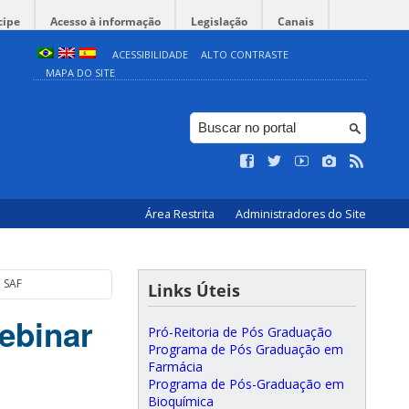
cipe
Acesso à informação
Legislação
Canais
ACESSIBILIDADE
ALTO CONTRASTE
MAPA DO SITE
Área Restrita
Administradores do Site
a SAF
Links Úteis
ebinar
Pró-Reitoria de Pós Graduação
Programa de Pós Graduação em
Farmácia
Programa de Pós-Graduação em
Bioquímica