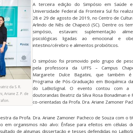
A terceira edição do Simpósio em Saúde e
Universidade Federal da Fronteira Sul foi reali
28 e 29 de agosto de 2019, no Centro de Cultura
Arlindo de Nês de Chapecó (SC). Dentre os te
simpósio, estavam: suplementação alime
psicológicas ligadas ao emocional e obe
intestino/cérebro e alimentos probióticos.
O simpósio foi promovido pelo grupo de pes
pela professora da UFFS – Campus Chapec
Margarete Dulce Bagatini, que também é 
Programa de Pós-Graduação em Bioquímica da
triz da S. R.
do LaBioSignal. O evento contou com a o
, Ariane Z. P. de
doutorandas Beatriz da Silva Rosa Bonadiman e 
rafon.
co-orientadas da Profa. Dra. Ariane Zamoner Pa
estra da Profa. Dra. Ariane Zamoner Pacheco de Souza com o ti
ato em organismos não alvo: Ênfase para efeitos em células 
esultado de algumas dissertação e tesses defendidas no LaBioS