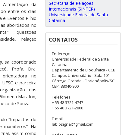
Secretaria de Relações
 Alimentação da
Internacionais (SINTER)
zado entre os dias
Universidade Federal de Santa
 e Eventos Plínio
Catarina
mas abordados no
ntar, questões
CONTATOS
sidade, relação
Endereço:
Universidade Federal de Santa
quisa coordenado
Catarina
ó, Profa. Dra.
Departamento de Bioquímica - CCB
Campus Universitário - Sala 101
orientadora no
Córrego Grande - Florianópolis/SC
 UFSC e parceira
CEP: 88040-900
rganização das
Filomena Marafon,
Telefones:
+ 55 48 3721-4747
checo de Souza.
+ 55 48 3721-2808
E-mail:
tulo “Impactos do
labiosignal@gmail.com
de mamíferos”. Na
ignal, assim como