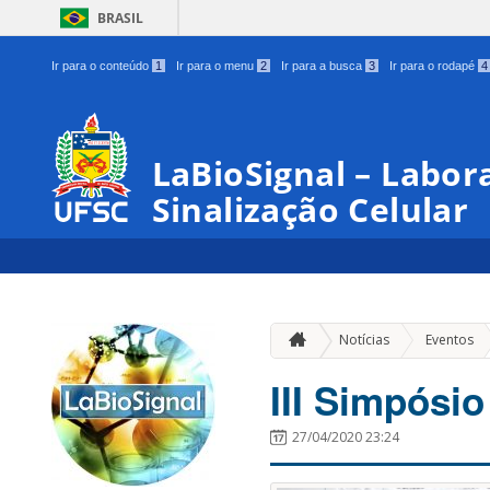
BRASIL
Ir para o conteúdo
1
Ir para o menu
2
Ir para a busca
3
Ir para o rodapé
4
LaBioSignal – Labor
Sinalização Celular
»
Notícias
Eventos
III Simpósi
27/04/2020 23:24