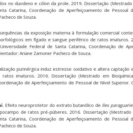
dox no duodeno e cólon da prole. 2019. Dissertação (Mestrado
nta Catarina, Coordenação de Aperfeiçoamento de Pessoal de
Pacheco de Souza.
nsequências da exposição materna à formulação comercial conte
rfológicos em fígado e sangue periférico de ratos imaturos. 
Universidade Federal de Santa Catarina, Coordenação de Ap
rientador: Ariane Zamoner Pacheco de Souza.
nalização purinérgica induz estresse oxidativo e altera captaçã
 ratos imaturos. 2016. Dissertação (Mestrado em Bioquímica
Coordenação de Aperfeiçoamento de Pessoal de Nível Superior. O
ni
. Efeito neuroprotetor do extrato butanólico de
Ilex paraguarie
ipocampo de ratos pré-púberes. 2016. Dissertação (Mestrado 
nta Catarina, Coordenação de Aperfeiçoamento de Pessoal de
Pacheco de Souza.