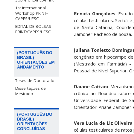
Sobre o CAPES-PrInt
1st International
Renata Gonçalves
. Estud
Workshop PRINT-
CAPES/UFSC
células testiculares: Sertol
EDITAL DE BOLSAS
de Santa Catarina, Coorden
PRINT/CAPES/UFSC
Zamoner Pacheco de Souza.
Juliana Tonietto Domingu
(PORTUGUÊS DO
congênito em hipocampo de 
BRASIL)
ORIENTAÇÕES EM
(Mestrado em Farmácia) – 
ANDAMENTO
Pessoal de Nível Superior. O
Teses de Doutorado
Daiane Cattani
. Mecanismo
Dissertações de
crônica ao Roundup sobre 
Mestrado
Universidade Federal de Sa
Orientador: Ariane Zamoner 
(PORTUGUÊS DO
BRASIL)
Vera Lucia de Liz Oliveira 
ORIENTAÇÕES
CONCLUÍDAS
células testiculares de rato