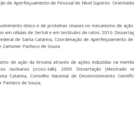
ção de Aperfeiçoamento de Pessoal de Nível Superior. Orientado
volvimento iônico e de proteínas cinases no mecanismo de ação
lcio em células de Sertoli e em testículos de ratos. 2010. Disser
Federal de Santa Catarina, Coordenação de Aperfeiçoamento de
ane Zamoner Pacheco de Souza.
ismo de ação da tiroxina através de ações induzidas na memb
os nucleares (cross-talk). 2009. Dissertação (Mestrado 
nta Catarina, Conselho Nacional de Desenvolvimento Científi
r Pacheco de Souza.