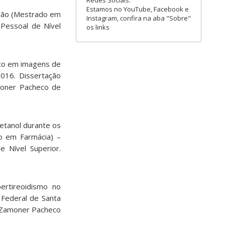
Redes Sociais:
Estamos no YouTube, Facebook e
ação (Mestrado em
Instagram, confira na aba "Sobre"
 Pessoal de Nível
os links
ico em imagens de
2016. Dissertação
amoner Pacheco de
 etanol durante os
do em Farmácia) –
 Nível Superior.
pertireoidismo no
 Federal de Santa
e Zamoner Pacheco