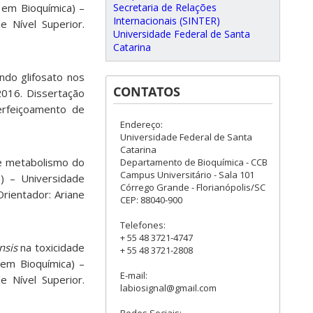
Secretaria de Relações
 em Bioquímica) –
Internacionais (SINTER)
 Nível Superior.
Universidade Federal de Santa
Catarina
ndo glifosato nos
CONTATOS
2016. Dissertação
erfeiçoamento de
Endereço:
Universidade Federal de Santa
Catarina
o e metabolismo do
Departamento de Bioquímica - CCB
Campus Universitário - Sala 101
) – Universidade
Córrego Grande - Florianópolis/SC
rientador: Ariane
CEP: 88040-900
Telefones:
+ 55 48 3721-4747
nsis
na toxicidade
+ 55 48 3721-2808
em Bioquímica) –
E-mail:
 Nível Superior.
labiosignal@gmail.com