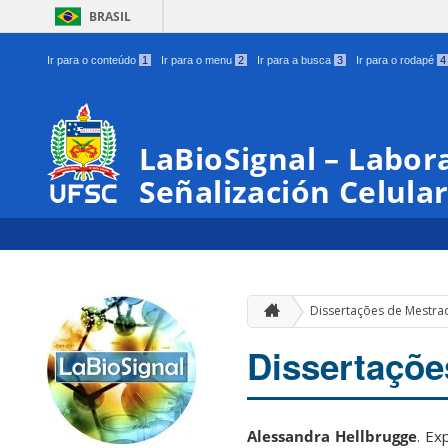
BRASIL
Ir para o conteúdo
1
Ir para o menu
2
Ir para a busca
3
Ir para o rodapé
4
LaBioSignal – Labor
Señalización Celula
Dissertações de Mestra
Dissertaçõe
Alessandra Hellbrugge
. Ex