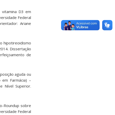
2 vitamina D3 em
iversidade Federal
ientador: Ariane
lo hipotireoidismo
014. Dissertação
erfeiçoamento de
xposição aguda ou
o em Farmácia) –
 Nível Superior.
sato-Roundup sobre
versidade Federal