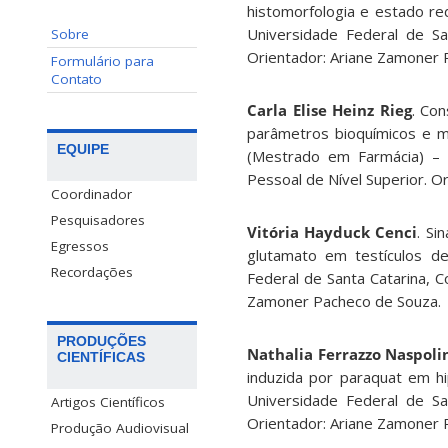
histomorfologia e estado re
Universidade Federal de Sa
Sobre
Orientador: Ariane Zamoner 
Formulário para
Contato
Carla Elise Heinz Rieg
. Co
parâmetros bioquímicos e mo
EQUIPE
(Mestrado em Farmácia) – 
Pessoal de Nível Superior. O
Coordinador
Pesquisadores
Vitória Hayduck Cenci
. Si
Egressos
glutamato em testículos de
Recordações
Federal de Santa Catarina, 
Zamoner Pacheco de Souza.
PRODUÇÕES
Nathalia Ferrazzo Naspoli
CIENTÍFICAS
induzida por paraquat em h
Universidade Federal de Sa
Artigos Científicos
Orientador: Ariane Zamoner 
Produção Audiovisual