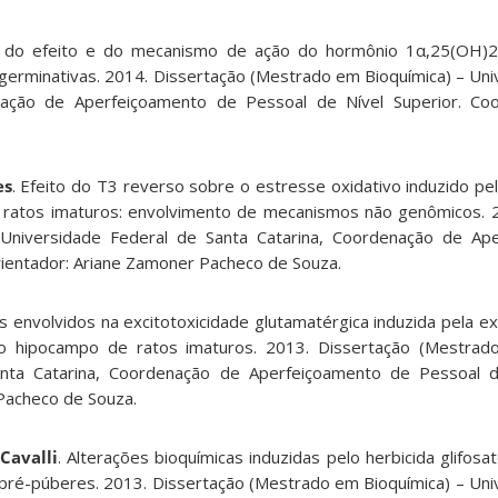
o do efeito e do mecanismo de ação do hormônio 1α,25(OH)
i e germinativas. 2014. Dissertação (Mestrado em Bioquímica) – Un
ação de Aperfeiçoamento de Pessoal de Nível Superior. Coor
es
. Efeito do T3 reverso sobre o estresse oxidativo induzido pe
ratos imaturos: envolvimento de mecanismos não genômicos. 2
Universidade Federal de Santa Catarina, Coordenação de Ap
rientador: Ariane Zamoner Pacheco de Souza.
s envolvidos na excitotoxicidade glutamatérgica induzida pela e
o hipocampo de ratos imaturos. 2013. Dissertação (Mestrad
nta Catarina, Coordenação de Aperfeiçoamento de Pessoal de
Pacheco de Souza.
Cavalli
. Alterações bioquímicas induzidas pelo herbicida glifo
s pré-púberes. 2013. Dissertação (Mestrado em Bioquímica) – Uni