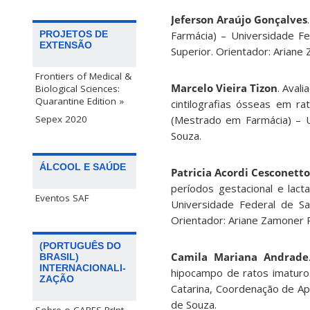
Jeferson Araújo Gonçalves
Farmácia) – Universidade F
PROJETOS DE
EXTENSÃO
Superior. Orientador: Arian
Frontiers of Medical &
Marcelo Vieira Tizon
. Aval
Biological Sciences:
Quarantine Edition »
cintilografias ósseas em r
(Mestrado em Farmácia) – U
Sepex 2020
Souza.
ÁLCOOL E SAÚDE
Patricia Acordi Cesconett
períodos gestacional e lac
Eventos SAF
Universidade Federal de Sa
Orientador: Ariane Zamoner 
(PORTUGUÊS DO
Camila Mariana Andrade
BRASIL)
INTERNACIONALI-
hipocampo de ratos imaturo
ZAÇÃO
Catarina, Coordenação de Ap
de Souza.