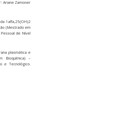
r: Ariane Zamoner
 da 1alfa,25(OH)2
tação (Mestrado em
 Pessoal de Nível
rana plasmática e
em Bioquímica) –
co e Tecnológico.