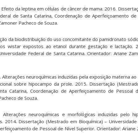
. Efeito da leptina em células de câncer de mama. 2016. Dissert
ederal de Santa Catarina, Coordenação de Aperfeiçoamento de
e Zamoner Pacheco de Souza.
iação da biodistribuição do uso concomitante do pamidronato sód
atos wistar expostos ao etanol durante gestação e lactação. 
niversidade Federal de Santa Catarina. Orientador: Ariane Z
o
. Alterações neuroquímicas induzidas pela exposição materna ao
tacional sobre hipocampo da prole. 2015. Dissertação (Mestra
nta Catarina, Coordenação de Aperfeiçoamento de Pessoal de
Pacheco de Souza.
. Alterações neuroquímicas e morfológicas induzidas pelo hi
s. 2014. Dissertação (Mestrado em Bioquímica) – Universidade
erfeiçoamento de Pessoal de Nível Superior. Orientador: Arian