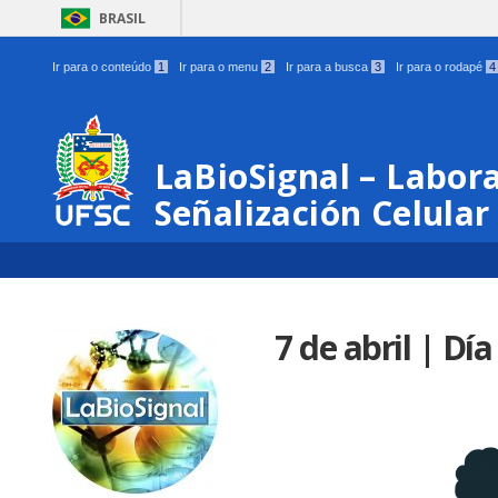
BRASIL
Ir para o conteúdo
1
Ir para o menu
2
Ir para a busca
3
Ir para o rodapé
4
LaBioSignal – Labor
Señalización Celular
7 de abril | Dí