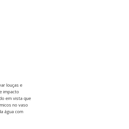
var louças e
de impacto
do em vista que
ímicos no vaso
 da água com