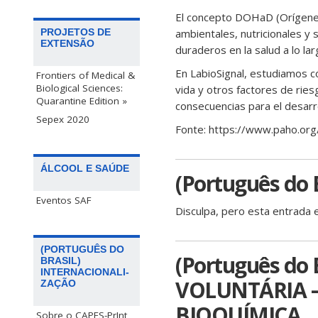
El concepto DOHaD (Orígenes 
ambientales, nutricionales y
PROJETOS DE
EXTENSÃO
duraderos en la salud a lo lar
En LabioSignal, estudiamos c
Frontiers of Medical &
Biological Sciences:
vida y otros factores de ries
Quarantine Edition »
consecuencias para el desarrol
Sepex 2020
Fonte: https://www.paho.or
ÁLCOOL E SAÚDE
(Português do 
Eventos SAF
Disculpa, pero esta entrada 
(PORTUGUÊS DO
(Português do
BRASIL)
INTERNACIONALI-
VOLUNTÁRIA –
ZAÇÃO
BIOQUÍMICA
Sobre o CAPES-PrInt