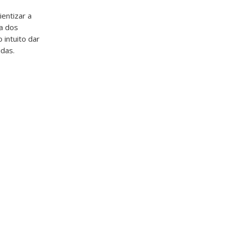
ientizar a
ia dos
intuito dar
idas.