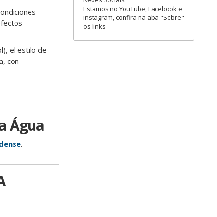
Redes Sociais:
Estamos no YouTube, Facebook e
condiciones
Instagram, confira na aba "Sobre"
efectos
os links
, el estilo de
a, con
da Água
idense
.
A