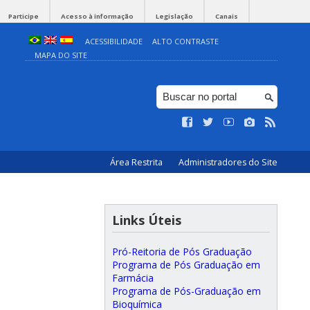
Participe
Acesso à informação
Legislação
Canais
ACESSIBILIDADE
ALTO CONTRASTE
MAPA DO SITE
Área Restrita
Administradores do Site
Links Úteis
Pró-Reitoria de Pós Graduação
Programa de Pós Graduação em
Farmácia
Programa de Pós-Graduação em
Bioquímica