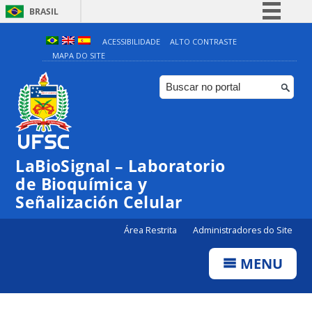
BRASIL
Simplifique!
ACESSIBILIDADE
ALTO CONTRASTE
MAPA DO SITE
Comunica BR
Participe
Acesso à informação
Legislação
Canais
LaBioSignal – Laboratorio
de Bioquímica y
Señalización Celular
Área Restrita
Administradores do Site
MENU