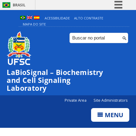
BRASIL
Simplifique!
ACESSIBILIDADE
ALTO CONTRASTE
MAPA DO SITE
Comunica BR
Participe
Acesso à informação
Legislação
Canais
LaBioSignal – Biochemistry
and Cell Signaling
Laboratory
Private Area
Site Administrators
MENU