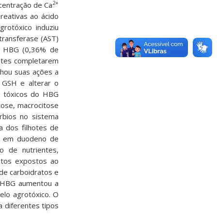
2+
ncentração de Ca
reativas ao ácido
grotóxico induziu
transferase (AST)
do HBG (0,36% de
hotes completarem
hou suas ações a
r GSH e alterar o
os tóxicos do HBG
itose, macrocitose
rbios no sistema
a dos filhotes de
to em duodeno de
o de nutrientes,
atos expostos ao
de carboidratos e
o HBG aumentou a
pelo agrotóxico. O
 diferentes tipos