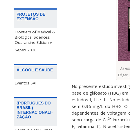
PROJETOS DE
EXTENSÃO
Frontiers of Medical &
Biological Sciences:
Quarantine Edition »
Sepex 2020
Da esq
ÁLCOOL E SAÚDE
Edgar J
Eventos SAF
No presente estudo investi
base de glifosato (HBG) em d
estudos I, II e III. No estu
(PORTUGUÊS DO
sem 0,36 mg/L do HBG. O a
BRASIL)
dependentes de voltagem do
INTERNACIONALI-
ZAÇÃO
2+
sobrecarga de Ca
intracelu
E, vitamina C, N-acetilcist