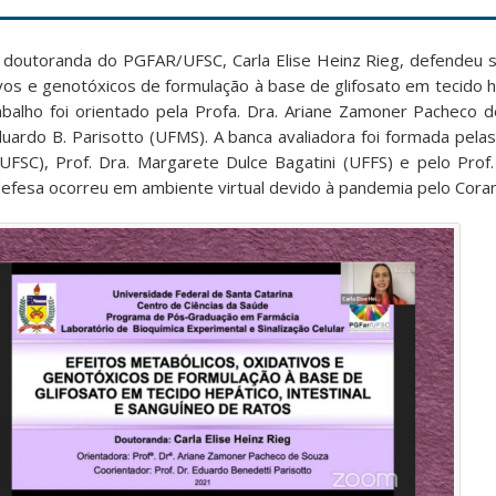
outoranda do PGFAR/UFSC, Carla Elise Heinz Rieg, defendeu su
ivos e genotóxicos de formulação à base de glifosato em tecido he
abalho foi orientado pela Profa. Dra. Ariane Zamoner Pacheco 
duardo B. Parisotto (UFMS). A banca avaliadora foi formada pelas
UFSC), Prof. Dra. Margarete Dulce Bagatini (UFFS) e pelo Prof. 
fesa ocorreu em ambiente virtual devido à pandemia pelo Coran