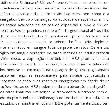
fatidilinositol-3-cinase (PI3K) estão envolvidas no aumento da co
u estresse oxidativo por aumentar o conteúdo de substâncias 
odificar a atividade das enzimas antioxidantes, bem como o a
nergético devido à diminuição da atividade da aspartato amino
dos foram avaliados os efeitos da exposição in vivo a 1% 
o
 de ratas Wistar prenhas, desde o 5
dia gestacional até os fil
o II, os resultados obtidos demonstraram que o HBG desempen
stresse oxidativo ao oxidar proteínas, danificar DNA, depleta
ante enzimático em sangue total da prole de ratos. Os efeit
ógico em sangue periférico de ratos imaturos ao induzir eritroc
. Além disso, a exposição subcrônica ao HBG promoveu distú
hipocelularidade medular e deposição de ferro na medula ósse
ados mostraram diminuição na captação de glicose e glutama
cação em enzimas responsáveis pela síntese ou catabolism
 intestino delgado e as reservas energéticas em fígado de r
s ações tóxicas do HBG podem modular a absorção e a digestão 
os ratos imaturos. Em adição, o tratamento subcrônico com 
ado da prole, indicando inflamação no tecido hepático induzida 
 estudos demonstraram que o HBG é potencialmente tóxico para