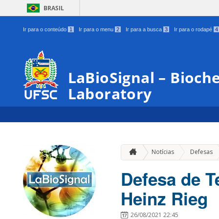
BRASIL
Ir para o conteúdo
1
Ir para o menu
2
Ir para a busca
3
Ir para o rodapé
4
LaBioSignal – Bioche
Laboratory
Notícias
Defesas
Defesa de T
Heinz Rieg
26/08/2021 22:45