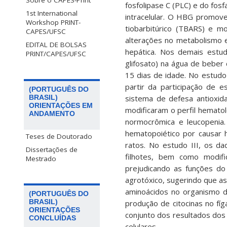
Sobre o CAPES-PrInt
fosfolipase C (PLC) e do fos
1st International
intracelular. O HBG promove
Workshop PRINT-
tiobarbitúrico (TBARS) e m
CAPES/UFSC
alterações no metabolismo e
EDITAL DE BOLSAS
hepática. Nos demais estu
PRINT/CAPES/UFSC
glifosato) na água de beber
15 dias de idade. No estud
partir da participação de e
(PORTUGUÊS DO
BRASIL)
sistema de defesa antioxid
ORIENTAÇÕES EM
modificaram o perfil hematol
ANDAMENTO
normocrômica e leucopenia
hematopoiético por causar 
Teses de Doutorado
ratos. No estudo III, os d
Dissertações de
filhotes, bem como modifi
Mestrado
prejudicando as funções do
agrotóxico, sugerindo que a
aminoácidos no organismo d
(PORTUGUÊS DO
BRASIL)
produção de citocinas no fíg
ORIENTAÇÕES
conjunto dos resultados dos
CONCLUÍDAS
celulares.