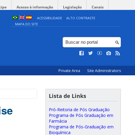
cipe
Acesso à informação
Legislação
Canais
ACESSIBILIDADE
ALTO CONTRASTE
MAPA DO SITE
Private Area
Site Administrators
Lista de Links
ise
Pró-Reitoria de Pós Graduação
Programa de Pós Graduação em
Farmácia
Programa de Pós-Graduação em
Bioquímica