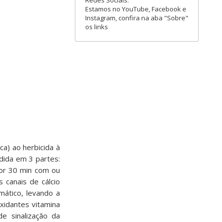
Redes Sociais:
Estamos no YouTube, Facebook e
Instagram, confira na aba "Sobre"
os links
ca) ao herbicida à
idida em 3 partes:
r 30 min com ou
 canais de cálcio
mático, levando a
oxidantes vitamina
de sinalização da