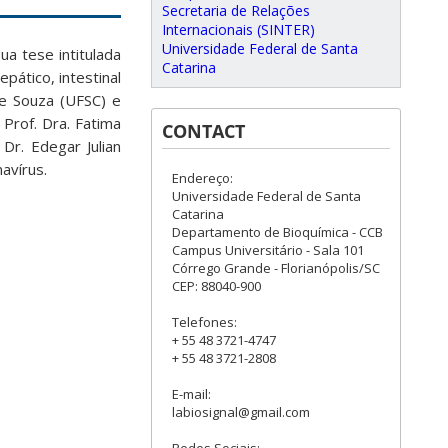
Secretaria de Relações
Internacionais (SINTER)
Universidade Federal de Santa
a tese intitulada
Catarina
pático, intestinal
de Souza (UFSC) e
 Prof. Dra. Fatima
CONTACT
Dr. Edegar Julian
avírus.
Endereço:
Universidade Federal de Santa
Catarina
Departamento de Bioquímica - CCB
Campus Universitário - Sala 101
Córrego Grande - Florianópolis/SC
CEP: 88040-900
Telefones:
+ 55 48 3721-4747
+ 55 48 3721-2808
E-mail:
labiosignal@gmail.com