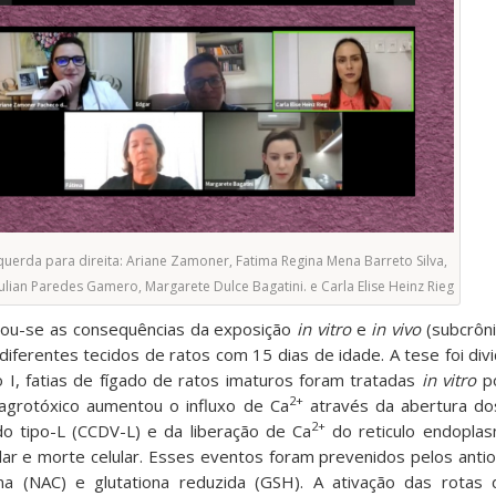
uerda para direita: Ariane Zamoner, Fatima Regina Mena Barreto Silva,
ulian Paredes Gamero, Margarete Dulce Bagatini. e Carla Elise Heinz Rieg
gou-se as consequências da exposição
in vitro
e
in vivo
(subcrôni
iferentes tecidos de ratos com 15 dias de idade. A tese foi div
do I, fatias de fígado de ratos imaturos foram tratadas
in vitro
po
2+
grotóxico aumentou o influxo de Ca
através da abertura dos
2+
 tipo-L (CCDV-L) e da liberação de Ca
do reticulo endoplas
lar e morte celular. Esses eventos foram prevenidos pelos anti
eína (NAC) e glutationa reduzida (GSH). A ativação das rotas 