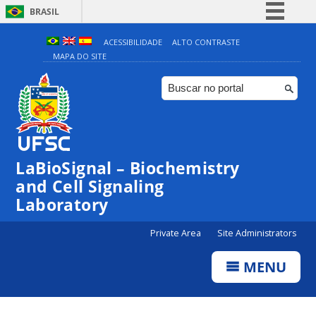
BRASIL
Simplifique!
ACESSIBILIDADE
ALTO CONTRASTE
MAPA DO SITE
Comunica BR
Participe
Acesso à informação
Legislação
Canais
LaBioSignal – Biochemistry
and Cell Signaling
Laboratory
Private Area
Site Administrators
MENU