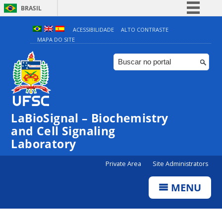
BRASIL
Simplifique!
ACESSIBILIDADE
ALTO CONTRASTE
MAPA DO SITE
Comunica BR
Participe
Acesso à informação
Legislação
Canais
LaBioSignal – Biochemistry
and Cell Signaling
Laboratory
Private Area
Site Administrators
MENU