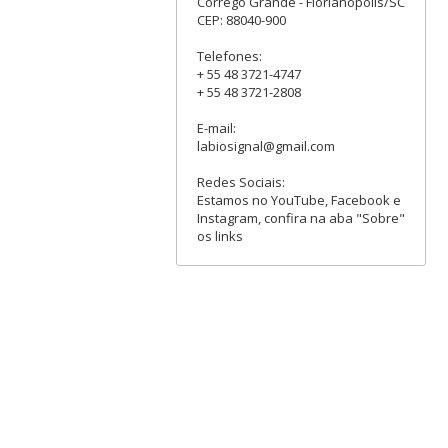
Córrego Grande - Florianópolis/SC
CEP: 88040-900
Telefones:
+ 55 48 3721-4747
+ 55 48 3721-2808
E-mail:
labiosignal@gmail.com
Redes Sociais:
Estamos no YouTube, Facebook e
Instagram, confira na aba "Sobre"
os links