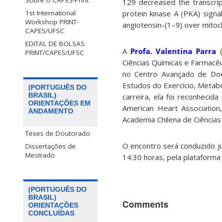
Sobre o CAPES-PrInt
129 decreased the transcript 
protein kinase A (PKA) signa
1st International
Workshop PRINT-
angiotensin-(1–9) over mitoch
CAPES/UFSC
EDITAL DE BOLSAS
A
Profa. Valentina Parra
(
PRINT/CAPES/UFSC
Ciências Químicas e Farmacê
no Centro Avançado de Doe
Estudos do Exercício, Metabo
(PORTUGUÊS DO
BRASIL)
carreira, ela foi reconhecid
ORIENTAÇÕES EM
American Heart Association
ANDAMENTO
Academia Chilena de Ciência
Teses de Doutorado
O encontro será conduzido ju
Dissertações de
Mestrado
14:30 horas, pela plataforma
(PORTUGUÊS DO
BRASIL)
Comments
ORIENTAÇÕES
CONCLUÍDAS