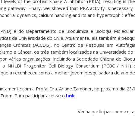
levels of the protein kinase A inhibitor (PKIA), resulting in the
ling pathway. Finally, we showed that PKA activity is necessary 
ondrial dynamics, calcium handling and its anti-hypertrophic effec
Ph.D) é do Departamento de Bioquímica e Biologia Molecular
uticas da Universidade do Chile. Atualmente, ela também é pesqu
nças Crônicas (ACCDiS), no Centro de Pesquisa em Autofagi
lismo e Câncer, os três também localizados na Universidade do C
a por várias organizações, incluindo a Sociedade Chilena de Bio
, o NHLBI Progenitor Cell Biology Consortium (PCBC / NIH) e
s que a reconheceu como a melhor jovem pesquisadora do ano de
ntamente com a Profa. Dra. Ariane Zamoner, no próximo dia 23/06
 Zoom. Para participar acesse o
link
.
Venha participar conosco,