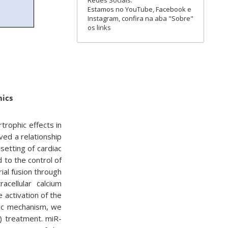
Redes Sociais:
Estamos no YouTube, Facebook e
Instagram, confira na aba "Sobre"
os links
mics
trophic effects in
ed a relationship
setting of cardiac
 to the control of
ial fusion through
acellular calcium
 activation of the
hic mechanism, we
) treatment. miR-