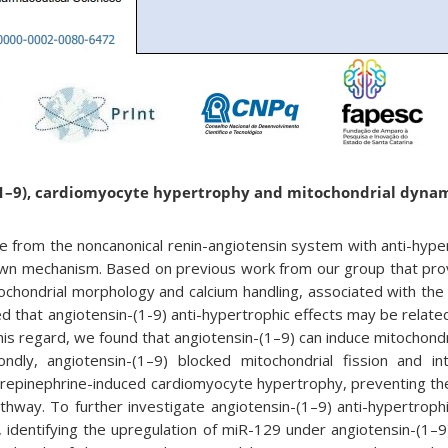
(1–9), cardiomyocyte hypertrophy and mitochondrial dyna
de from the noncanonical renin-angiotensin system with anti-hyper
wn mechanism. Based on previous work from our group that prov
chondrial morphology and calcium handling, associated with the 
 that angiotensin-(1-9) anti-hypertrophic effects may be related
his regard, we found that angiotensin-(1–9) can induce mitochondr
dly, angiotensin-(1–9) blocked mitochondrial fission and intr
orepinephrine-induced cardiomyocyte hypertrophy, preventing the
athway. To further investigate angiotensin-(1–9) anti-hypertrop
identifying the upregulation of miR-129 under angiotensin-(1–9