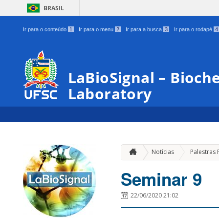
BRASIL
Ir para o conteúdo
1
Ir para o menu
2
Ir para a busca
3
Ir para o rodapé
4
LaBioSignal – Bioche
Laboratory
Notícias
Palestras 
Seminar 9
22/06/2020 21:02