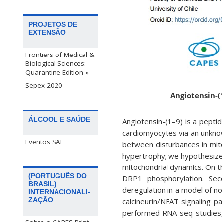
PROJETOS DE
EXTENSÃO
Frontiers of Medical &
Biological Sciences:
Quarantine Edition »
Sepex 2020
Angiotensin-
ÁLCOOL E SAÚDE
Angiotensin-(1–9) is a pepti
cardiomyocytes via an unkno
Eventos SAF
between disturbances in mito
hypertrophy; we hypothesized
mitochondrial dynamics. On t
(PORTUGUÊS DO
DRP1 phosphorylation. Secon
BRASIL)
deregulation in a model of n
INTERNACIONALI-
ZAÇÃO
calcineurin/NFAT signaling p
performed RNA-seq studies, 