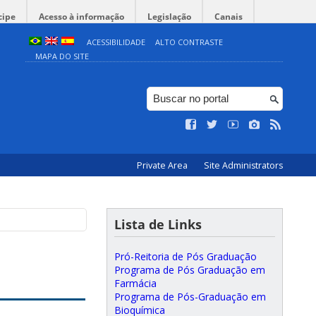
cipe
Acesso à informação
Legislação
Canais
ACESSIBILIDADE
ALTO CONTRASTE
MAPA DO SITE
Private Area
Site Administrators
Lista de Links
Pró-Reitoria de Pós Graduação
Programa de Pós Graduação em
Farmácia
Programa de Pós-Graduação em
Bioquímica