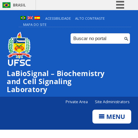
BRASIL
Simplifique!
ACESSIBILIDADE
ALTO CONTRASTE
MAPA DO SITE
Comunica BR
Participe
Acesso à informação
Legislação
Canais
LaBioSignal – Biochemistry
and Cell Signaling
Laboratory
Private Area
Site Administrators
MENU