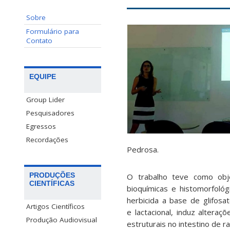
Sobre
Formulário para
Contato
EQUIPE
Group Lider
Pesquisadores
Egressos
Recordações
Pedrosa.
PRODUÇÕES
O trabalho teve como obje
CIENTÍFICAS
bioquímicas e histomorfoló
herbicida a base de glifos
Artigos Científicos
e lactacional, induz alteraç
Produção Audiovisual
estruturais no intestino de r