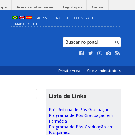
cipe
Acesso à informação
Legislação
Canais
ACESSIBILIDADE
ALTO CONTRASTE
MAPA DO SITE
Private Area
Site Administrators
Lista de Links
Pró-Reitoria de Pós Graduação
Programa de Pós Graduação em
Farmácia
Programa de Pós-Graduação em
Bioquímica