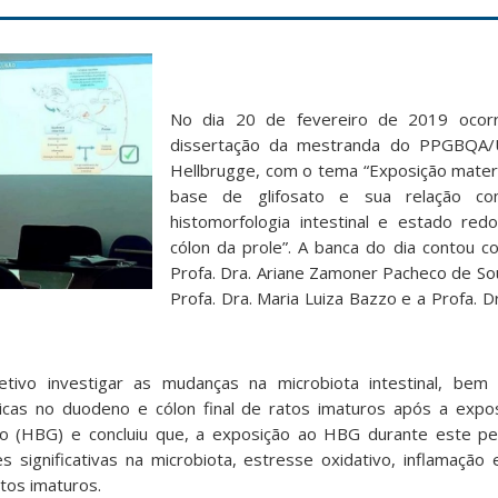
No dia 20 de fevereiro de 2019 ocor
dissertação da mestranda do PPGBQA/U
Hellbrugge, com o tema “Exposição mater
base de glifosato e sua relação co
histomorfologia intestinal e estado re
cólon da prole”. A banca do dia contou 
Profa. Dra. Ariane Zamoner Pacheco de Sou
Profa. Dra. Maria Luiza Bazzo e a Profa. D
tivo investigar as mudanças na microbiota intestinal, bem
gicas no duodeno e cólon final de ratos imaturos após a exp
ato (HBG) e concluiu que, a exposição ao HBG durante este pe
ões significativas na microbiota, estresse oxidativo, inflamação 
atos imaturos.