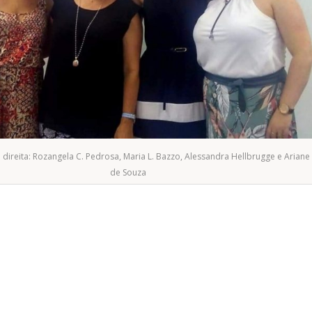
ireita: Rozangela C. Pedrosa, Maria L. Bazzo, Alessandra Hellbrugge e Ariane 
de Souza