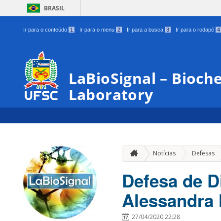
BRASIL
Ir para o conteúdo
1
Ir para o menu
2
Ir para a busca
3
Ir para o rodapé
4
LaBioSignal – Bioche
Laboratory
Notícias
Defesas
Defesa de D
Alessandra 
27/04/2020 22:28