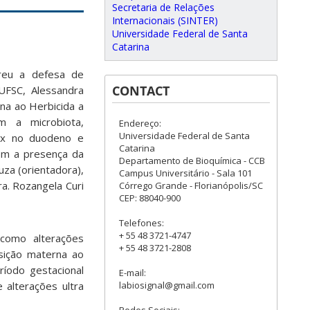
Secretaria de Relações
Internacionais (SINTER)
Universidade Federal de Santa
Catarina
reu a defesa de
CONTACT
FSC, Alessandra
na ao Herbicida a
m a microbiota,
Endereço:
Universidade Federal de Santa
dox no duodeno e
Catarina
com a presença da
Departamento de Bioquímica - CCB
za (orientadora),
Campus Universitário - Sala 101
ra. Rozangela Curi
Córrego Grande - Florianópolis/SC
CEP: 88040-900
Telefones:
+ 55 48 3721-4747
 como alterações
+ 55 48 3721-2808
osição materna ao
ríodo gestacional
E-mail:
labiosignal@gmail.com
e alterações ultra