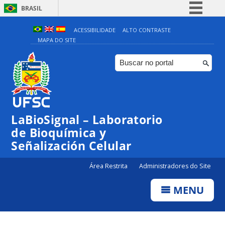
BRASIL
Simplifique!
ACESSIBILIDADE
ALTO CONTRASTE
MAPA DO SITE
Comunica BR
Participe
Acesso à informação
Legislação
Canais
LaBioSignal – Laboratorio
de Bioquímica y
Señalización Celular
Área Restrita
Administradores do Site
MENU