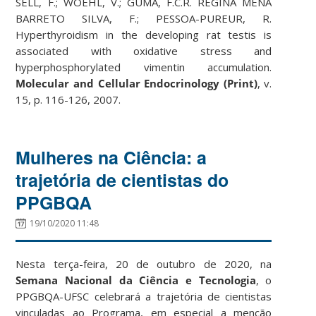
SELL, F.; WOEHL, V.; GUMA, F.C.R. REGINA MENA
BARRETO SILVA, F.; PESSOA-PUREUR, R.
Hyperthyroidism in the developing rat testis is
associated with oxidative stress and
hyperphosphorylated vimentin accumulation.
Molecular and Cellular Endocrinology (Print)
, v.
15, p. 116-126, 2007.
Mulheres na Ciência: a
trajetória de cientistas do
PPGBQA
19/10/2020 11:48
Nesta terça-feira, 20 de outubro de 2020, na
Semana Nacional da Ciência e Tecnologia
, o
PPGBQA-UFSC celebrará a trajetória de cientistas
vinculadas ao Programa, em especial a menção