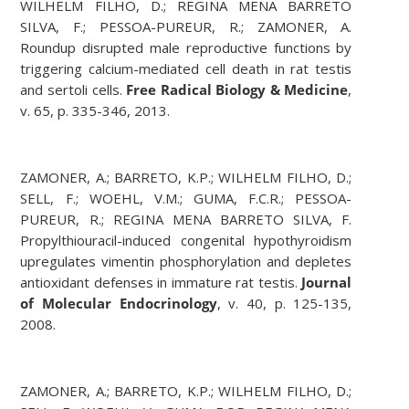
WILHELM FILHO, D.; REGINA MENA BARRETO
SILVA, F.; PESSOA-PUREUR, R.; ZAMONER, A.
Roundup disrupted male reproductive functions by
triggering calcium-mediated cell death in rat testis
and sertoli cells.
Free Radical Biology & Medicine
,
v. 65, p. 335-346, 2013.
ZAMONER, A.; BARRETO, K.P.; WILHELM FILHO, D.;
SELL, F.; WOEHL, V.M.; GUMA, F.C.R.; PESSOA-
PUREUR, R.; REGINA MENA BARRETO SILVA, F.
Propylthiouracil-induced congenital hypothyroidism
upregulates vimentin phosphorylation and depletes
antioxidant defenses in immature rat testis.
Journal
of Molecular Endocrinology
, v. 40, p. 125-135,
2008.
ZAMONER, A.; BARRETO, K.P.; WILHELM FILHO, D.;