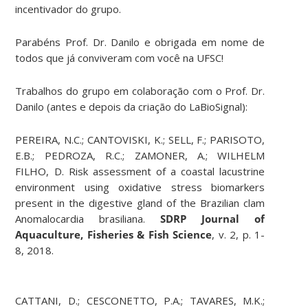
incentivador do grupo.
Parabéns Prof. Dr. Danilo e obrigada em nome de
todos que já conviveram com você na UFSC!
Trabalhos do grupo em colaboração com o Prof. Dr.
Danilo (antes e depois da criação do LaBioSignal):
PEREIRA, N.C.; CANTOVISKI, K.; SELL, F.; PARISOTO,
E.B.; PEDROZA, R.C.; ZAMONER, A.; WILHELM
FILHO, D. Risk assessment of a coastal lacustrine
environment using oxidative stress biomarkers
present in the digestive gland of the Brazilian clam
Anomalocardia brasiliana.
SDRP Journal of
Aquaculture, Fisheries & Fish Science
, v. 2, p. 1-
8, 2018.
CATTANI, D.; CESCONETTO, P.A.; TAVARES, M.K.;