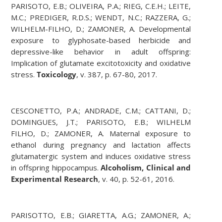
PARISOTO, E.B.; OLIVEIRA, P.A.; RIEG, C.E.H.; LEITE,
M.C.; PREDIGER, R.D.S.; WENDT, N.C.; RAZZERA, G.;
WILHELM-FILHO, D.; ZAMONER, A. Developmental
exposure to glyphosate-based herbicide and
depressive-like behavior in adult offspring:
Implication of glutamate excitotoxicity and oxidative
stress.
Toxicology
, v. 387, p. 67-80, 2017.
CESCONETTO, P.A.; ANDRADE, C.M.; CATTANI, D.;
DOMINGUES, J.T.; PARISOTO, E.B.; WILHELM
FILHO, D.; ZAMONER, A. Maternal exposure to
ethanol during pregnancy and lactation affects
glutamatergic system and induces oxidative stress
in offspring hippocampus.
Alcoholism, Clinical and
Experimental Research
, v. 40, p. 52-61, 2016.
PARISOTTO, E.B.; GIARETTA, A.G.; ZAMONER, A.;