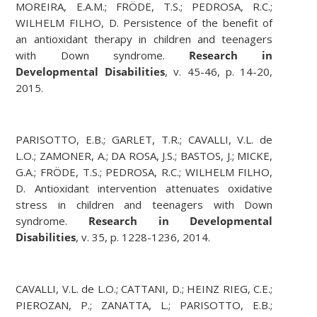
MOREIRA, E.A.M.; FRÖDE, T.S.; PEDROSA, R.C.;
WILHELM FILHO, D. Persistence of the benefit of
an antioxidant therapy in children and teenagers
with Down syndrome.
Research in
Developmental Disabilities
, v. 45-46, p. 14-20,
2015.
PARISOTTO, E.B.; GARLET, T.R.; CAVALLI, V.L. de
L.O.; ZAMONER, A.; DA ROSA, J.S.; BASTOS, J.; MICKE,
G.A.; FRÖDE, T.S.; PEDROSA, R.C.; WILHELM FILHO,
D. Antioxidant intervention attenuates oxidative
stress in children and teenagers with Down
syndrome.
Research in Developmental
Disabilities
, v. 35, p. 1228-1236, 2014.
CAVALLI, V.L. de L.O.; CATTANI, D.; HEINZ RIEG, C.E.;
PIEROZAN, P.; ZANATTA, L.; PARISOTTO, E.B.;