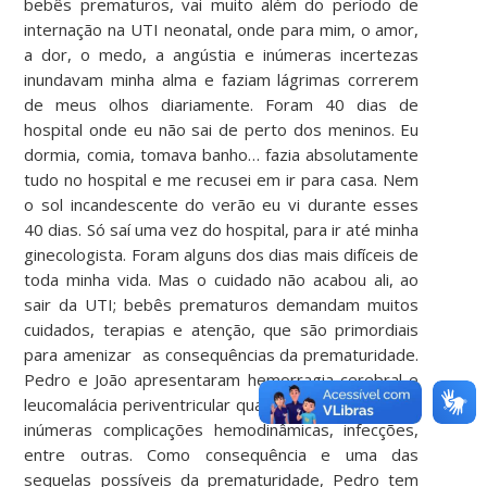
bebês prematuros, vai muito além do período de
internação na UTI neonatal, onde para mim, o amor,
a dor, o medo, a angústia e inúmeras incertezas
inundavam minha alma e faziam lágrimas correrem
de meus olhos diariamente. Foram 40 dias de
hospital onde eu não sai de perto dos meninos. Eu
dormia, comia, tomava banho… fazia absolutamente
tudo no hospital e me recusei em ir para casa. Nem
o sol incandescente do verão eu vi durante esses
40 dias. Só saí uma vez do hospital, para ir até minha
ginecologista. Foram alguns dos dias mais difíceis de
toda minha vida. Mas o cuidado não acabou ali, ao
sair da UTI; bebês prematuros demandam muitos
cuidados, terapias e atenção, que são primordiais
para amenizar as consequências da prematuridade.
Pedro e João apresentaram hemorragia cerebral e
leucomalácia periventricular quando na UTI, além de
inúmeras complicações hemodinâmicas, infecções,
entre outras. Como consequência e uma das
sequelas possíveis da prematuridade, Pedro tem