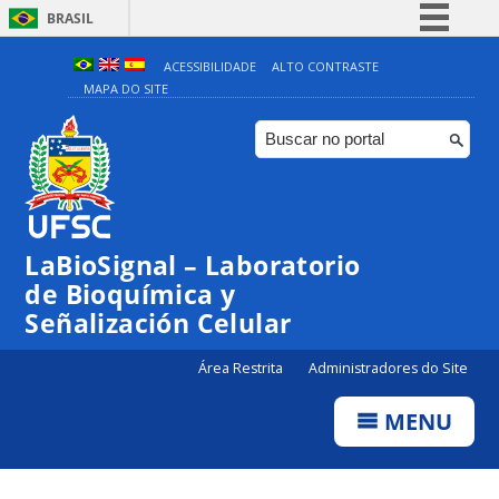
BRASIL
Simplifique!
ACESSIBILIDADE
ALTO CONTRASTE
MAPA DO SITE
Comunica BR
Participe
Acesso à informação
Legislação
Canais
LaBioSignal – Laboratorio
de Bioquímica y
Señalización Celular
Área Restrita
Administradores do Site
MENU