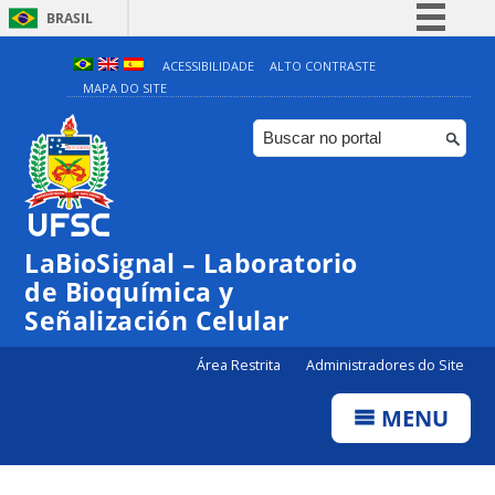
BRASIL
Simplifique!
ACESSIBILIDADE
ALTO CONTRASTE
MAPA DO SITE
Comunica BR
Participe
Acesso à informação
Legislação
Canais
LaBioSignal – Laboratorio
de Bioquímica y
Señalización Celular
Área Restrita
Administradores do Site
MENU