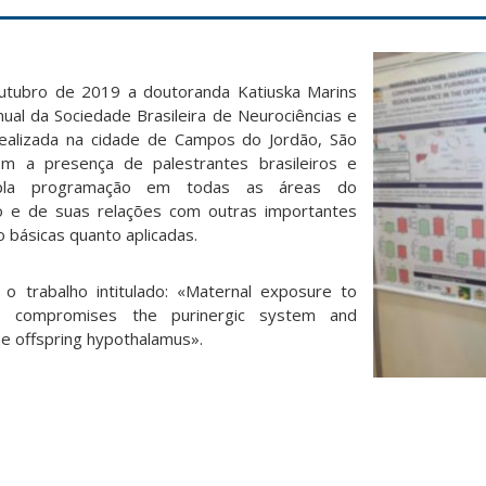
utubro de 2019 a doutoranda Katiuska Marins
nual da Sociedade Brasileira de Neurociências e
alizada na cidade de Campos do Jordão, São
om a pr
esença de palestrantes brasileiros e
mpla programação em todas as áreas do
co e de suas relações com outras importantes
 básicas quanto aplicadas.
o trabalho intitulado: «Maternal exposure to
de compromises the purinergic system and
he offspring hypothalamus».