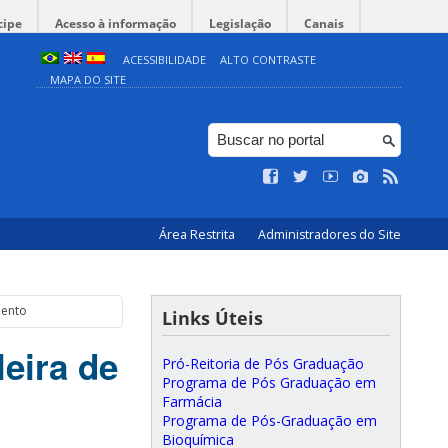
cipe
Acesso à informação
Legislação
Canais
ACESSIBILIDADE
ALTO CONTRASTE
MAPA DO SITE
Área Restrita
Administradores do Site
mento
Links Úteis
eira de
Pró-Reitoria de Pós Graduação
Programa de Pós Graduação em
Farmácia
Programa de Pós-Graduação em
Bioquímica