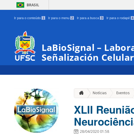
BRASIL
Ir para o conteúdo
1
Ir para o menu
2
Ir para a busca
3
Ir para o rodapé
4
LaBioSignal – Labor
Señalización Celula
»
Notícias
Eventos
XLII Reuniã
Neurociênc
28/04/2020 01:58