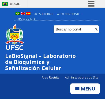
BRASIL
Simplifique!
ACESSIBILIDADE
ALTO CONTRASTE
MAPA DO SITE
Comunica BR
Participe
Acesso à informação
Legislação
Canais
LaBioSignal – Laboratorio
de Bioquímica y
Señalización Celular
Área Restrita
Administradores do Site
MENU