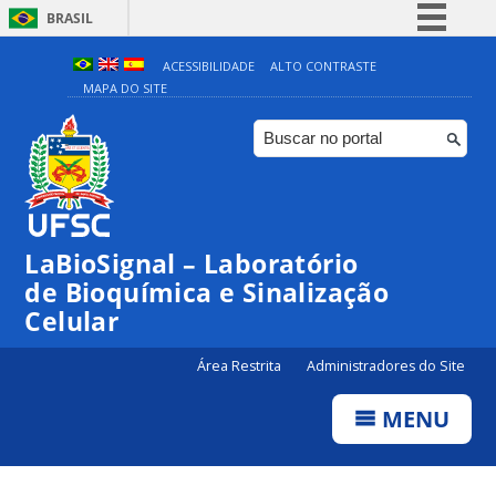
BRASIL
Simplifique!
ACESSIBILIDADE
ALTO CONTRASTE
MAPA DO SITE
Comunica BR
Participe
Acesso à informação
Legislação
Canais
LaBioSignal – Laboratório
de Bioquímica e Sinalização
Celular
Área Restrita
Administradores do Site
MENU