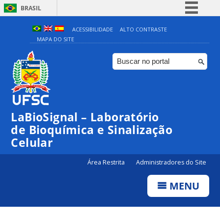
BRASIL
Simplifique!
ACESSIBILIDADE
ALTO CONTRASTE
MAPA DO SITE
Comunica BR
Participe
Acesso à informação
Legislação
Canais
LaBioSignal – Laboratório
de Bioquímica e Sinalização
Celular
Área Restrita
Administradores do Site
MENU