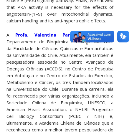
kinase A (PKA) signaling pathway. Finally, we showed
that PKA activity is necessary for the effects of
angiotensin-(1–9) over mitochondrial dynamics,
calcium handling and its anti-hypertrophic effects.
A
Profa. Valentina Parra
(Ph.D) é do
Departamento de Bioquímica e Biologia Molecular
da Faculdade de Ciências Químicas e Farmacêuticas
da Universidade do Chile. Atualmente, ela também é
pesquisadora associada no Centro Avançado de
Doenças Crônicas (ACCDiS), no Centro de Pesquisa
em Autofagia e no Centro de Estudos do Exercício,
Metabolismo e Câncer, os três também localizados
na Universidade do Chile. Durante sua carreira, ela
foi reconhecida por várias organizações, incluindo a
Sociedade Chilena de Bioquímica, UNESCO, a
American Heart Association, o NHLBI Progenitor
Cell Biology Consortium (PCBC / NIH) e,
ultimamente, a Academia Chilena de Ciências que a
reconheceu como a melhor jovem pesquisadora do