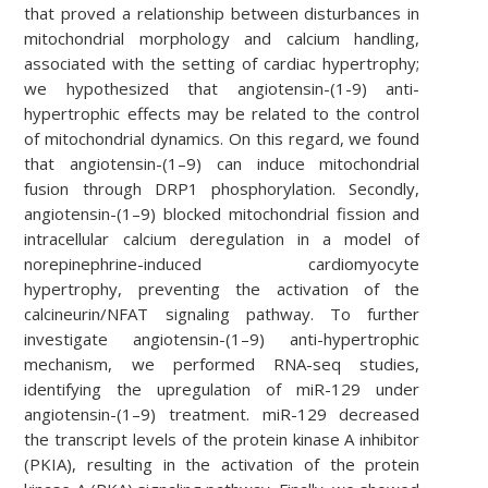
that proved a relationship between disturbances in
mitochondrial morphology and calcium handling,
associated with the setting of cardiac hypertrophy;
we hypothesized that angiotensin-(1-9) anti-
hypertrophic effects may be related to the control
of mitochondrial dynamics. On this regard, we found
that angiotensin-(1–9) can induce mitochondrial
fusion through DRP1 phosphorylation. Secondly,
angiotensin-(1–9) blocked mitochondrial fission and
intracellular calcium deregulation in a model of
norepinephrine-induced cardiomyocyte
hypertrophy, preventing the activation of the
calcineurin/NFAT signaling pathway. To further
investigate angiotensin-(1–9) anti-hypertrophic
mechanism, we performed RNA-seq studies,
identifying the upregulation of miR-129 under
angiotensin-(1–9) treatment. miR-129 decreased
the transcript levels of the protein kinase A inhibitor
(PKIA), resulting in the activation of the protein