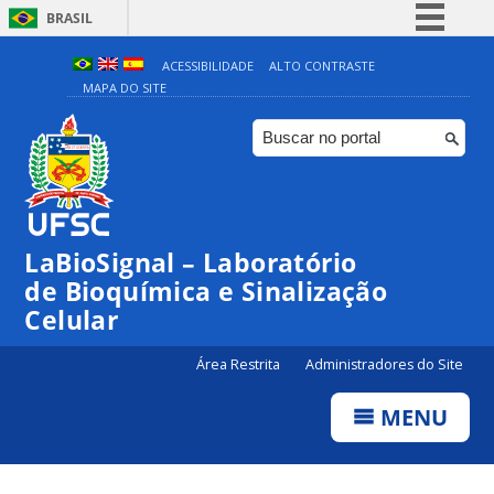
BRASIL
Simplifique!
ACESSIBILIDADE
ALTO CONTRASTE
MAPA DO SITE
Comunica BR
Participe
Acesso à informação
Legislação
Canais
LaBioSignal – Laboratório
de Bioquímica e Sinalização
Celular
Área Restrita
Administradores do Site
MENU